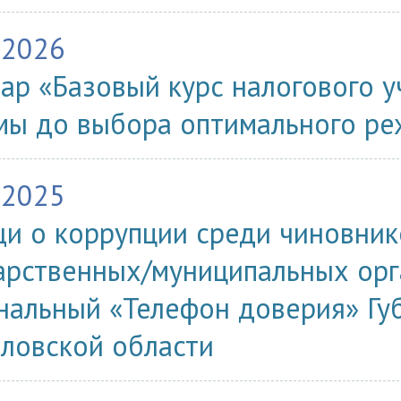
.2026
ар «Базовый курс налогового у
мы до выбора оптимального р
.2025
и о коррупции среди чиновник
арственных/муниципальных орг
нальный «Телефон доверия» Гу
ловской области