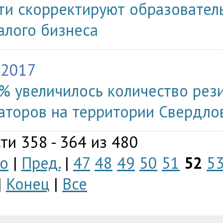
ти скорректируют образовате
алого бизнеса
.2017
% увеличилось количество рез
аторов на территории Свердло
ти 358 - 364 из 480
о
|
Пред.
|
47
48
49
50
51
52
5
|
Конец
|
Все