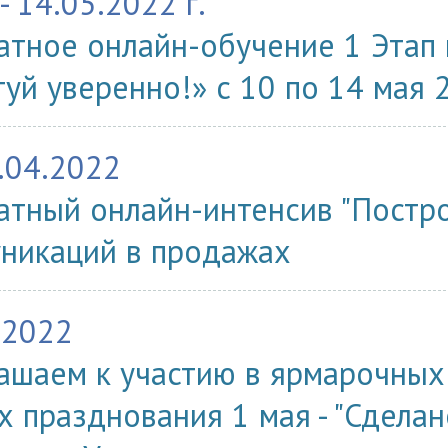
- 14.05.2022 г.
атное онлайн-обучение 1 Этап
туй уверенно!» с 10 по 14 мая 2
.04.2022
атный онлайн-интенсив "Постр
никаций в продажах
.2022
ашаем к участию в ярмарочных
х празднования 1 мая - "Сделан