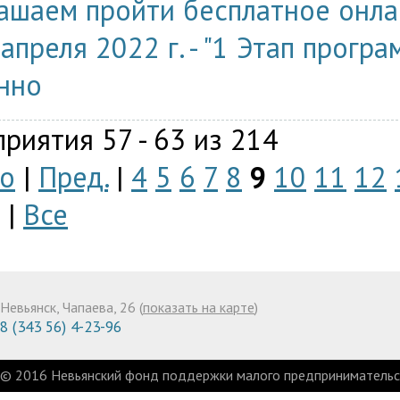
ашаем пройти бесплатное онла
 апреля 2022 г. - "1 Этап прогр
нно
риятия 57 - 63 из 214
о
|
Пред.
|
4
5
6
7
8
9
10
11
12
|
Все
Невьянск, Чапаева, 26 (
показать на карте
)
8 (343 56) 4-23-96
© 2016 Невьянский фонд поддержки малого предпринимательст