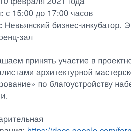
10 февраля 2021 года
:
с 15:00 до 17:00 часов
:
Невьянский бизнес-инкубатор, Эн
ренц-зал
шаем принять участие в проектно
алистами архитектурной мастерск
рование» по благоустройству наб
и.
арительная
трация:
https://docs.google.com/for