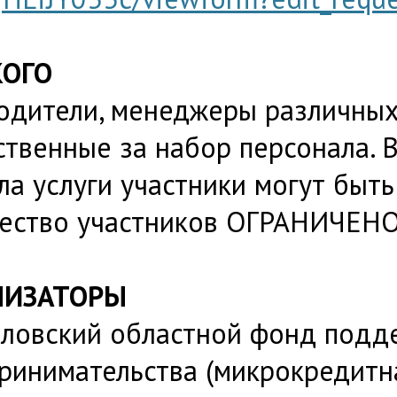
КОГО
одители, менеджеры различных
ственные за набор персонала. 
ла услуги участники могут быть
ество участников ОГРАНИЧЕНО
НИЗАТОРЫ
ловский областной фонд подд
ринимательства (микрокредитн