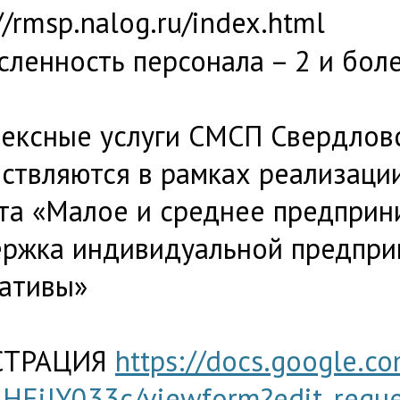
//rmsp.nalog.ru/index.html
Численность персонала – 2 и бол
ексные услуги СМСП Свердлов
ствляются в рамках реализаци
та «Малое и среднее предприн
ржка индивидуальной предпри
ативы»
СТРАЦИЯ
https://docs.google.
jHEiJY033c/viewform?edit_reque