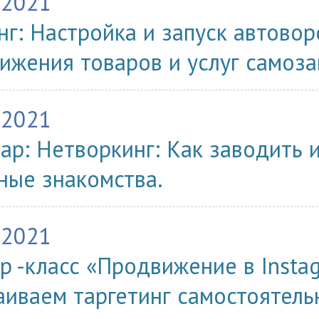
.2021
нг: Настройка и запуск автово
ижения товаров и услуг самоза
.2021
ар: Нетворкинг: Как заводить 
ные знакомства.
.2021
р -класс «Продвижение в Insta
аиваем таргетинг самостоятель