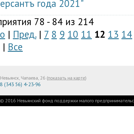
ерсантъ года 2021"
риятия 78 - 84 из 214
о
|
Пред.
|
7
8
9
10
11
12
13
14
|
Все
Невьянск, Чапаева, 26 (
показать на карте
)
8 (343 56) 4-23-96
© 2016 Невьянский фонд поддержки малого предпринимательст