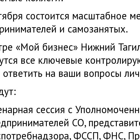
тября состоится масштабное м
ринимателей и самозанятых.
тре «Мой бизнес» Нижний Тагил,
утся все ключевые контролиру
 ответить на ваши вопросы лич
дут:
енарная сессия с Уполномоченн
едпринимателей СО, представи
спотребнадзора, ФССП, ФНС, Пр