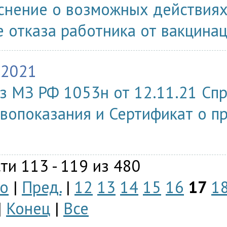
снение о возможных действиях
е отказа работника от вакцина
.2021
з МЗ РФ 1053н от 12.11.21 Спр
вопоказания и Сертификат о пр
ти 113 - 119 из 480
о
|
Пред.
|
12
13
14
15
16
17
1
|
Конец
|
Все