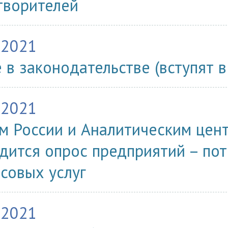
творителей
.2021
 в законодательстве (вступят в
.2021
м России и Аналитическим цен
дится опрос предприятий – по
совых услуг
.2021