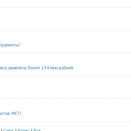
струменты"
су привлечь более 134 млн рублей
ектов МСП
|
След.
|
Конец
|
Все