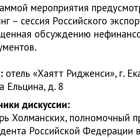
аммой мероприятия предусмот
нг – сессия Российского экспор
щенная обсуждению нефинанс
ументов.
о:
отель «Хаятт Ридженси», г. Ек
а Ельцина, д. 8
ники дискуссии:
рь Холманских, полномочный п
дента Российской Федерации в