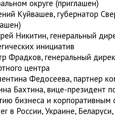
альном округе (приглашен)
ений Куйвашев, губернатор Св
лашен)
рей Никитин, генеральный дире
егических инициатив
р Фрадков, генеральный дирек
ртного центра
ентина Федосеева, партнер ко
на Бахтина, вице-президент п
тию бизнеса и корпоративным
er в России, Украине, Беларуси,