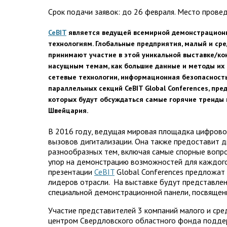
Срок подачи заявок: до 26 февраля. Место проведе
CeBIT
является ведущей всемирной демонстрационн
технологиям. Глобальные предприятия, малый и сре
принимают участие в этой уникальной выставке/к
насущным темам, как большие
данные
и
методы
их
сетевые технологии
,
информационная безопасност
параллельных секций CeBIT Global Conferences, п
которых будут обсуждаться самые горячие тренды
Швейцария.
В 2016 году, ведущая мировая площадка цифрово
вызовов дигитализации. Она также предоставит 
разнообразных тем, включая самые спорные вопро
упор на демонстрацию возможностей для каждого 
презентации
CeBIT
Global Conferences предложат
лидеров отрасли. На выставке будут представлен
специальной демонстрационной панели, посвящен
Участие представителей 3 компаний малого и ср
центром Свердловского областного фонда подде