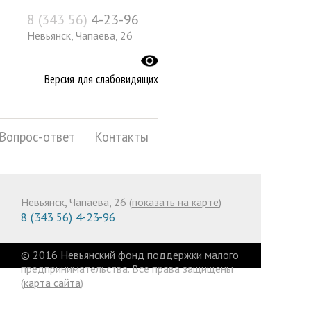
8 (343 56)
4-23-96
Невьянск, Чапаева, 26
Версия для слабовидящих
Вопрос-ответ
Контакты
Невьянск, Чапаева, 26 (
показать на карте
)
8 (343 56) 4-23-96
© 2016 Невьянский фонд поддержки малого
предпринимательства. Все права защищены
(
карта сайта
)