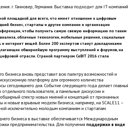
ния: г. Ганновер, Германия. Выставка подходит для IT-компаний
ой площадкой для всего, что имеет отношение к цифровым
дний бизнес, стартапы и другие компании и организации
онференции, чтобы получить самую свежую информацию по таким
анализа
, облачные технологии,
мобильные решения
, социальные
ь
и
интернет вещей
. Более 200 экспертов станут докладчиками
редлагающих обширнейшую программу выступлений и форумов, на
 цифровой отрасли.
Страной партнером CeBIT 2016 стала
го бизнеса вновь представит всю палитру возможностей и
дискуссионную платформу для огромного количества
сы сегодняшнего дня. Событие следующего года делает главны
отдельного пользователя, а панельные дискуссии и
 обширный спектр новых мнений и концепций от признанных
ы и новые взрывные модели бизнеса, например, на SCALE11 –
ной исключительно молодым компаниям и стартапам.
еднего бизнеса в выставке обеспечивается Международным
ржки предпринимательства. Для получения
поддержки в виде