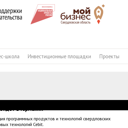
ес-школа
Инвестиционные площадки
Проекты
ойдет в Германии
иция программных продуктов и технологий свердловских
ых технологий Cebit.