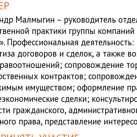
ЕР
ндр Малмыгин – руководитель отде
твенной практики группы компани
. Профессиональная деятельность: 
тиза договоров и сделок, а также в
равоотношений; сопровождение тор
рственных контрактов; сопровожден
имым имуществом; оформление пра
экономические сделки; консультир
сти гражданского, административног
ного права, представление интересо