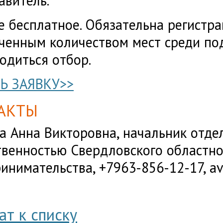
авитель.
е бесплатное. Обязательна регистрац
ченным количеством мест среди по
одиться отбор.
Ь ЗАЯВКУ>>
АКТЫ
а Анна Викторовна, начальник отдел
венностью Свердловского областн
инимательства, +7963-856-12-17, a
ат к списку