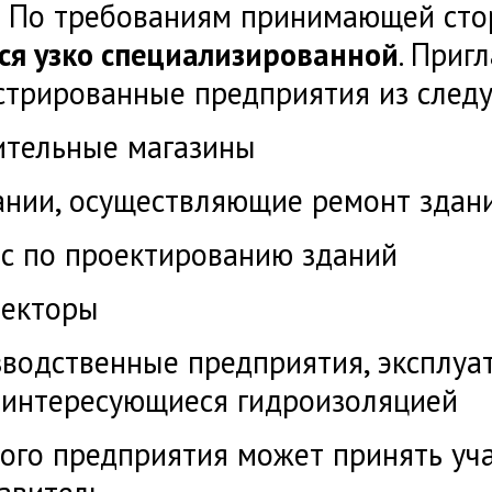
 По требованиям принимающей ст
ся узко специализированной
. Приг
стрированные предприятия из след
ительные магазины
ании, осуществляющие ремонт здан
ес по проектированию зданий
текторы
зводственные предприятия, эксплу
 интересующиеся гидроизоляцией
ого предприятия может принять уча