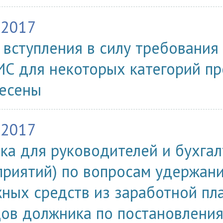
.2017
 вступления в силу требования
ИС для некоторых категорий п
есены
.2017
ка для руководителей и бухга
приятий) по вопросам удержан
ных средств из заработной пл
ов должника по постановлени