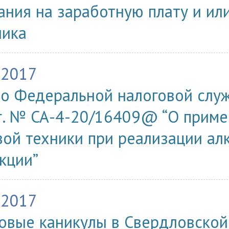
ания на заработную плату и и
ика
.2017
о Федеральной налоговой служ
г. № СА-4-20/16409@ “О приме
вой техники при реализации ал
кции”
.2017
овые каникулы в Свердловской