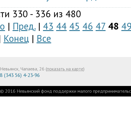
ти 330 - 336 из 480
о
|
Пред.
|
43
44
45
46
47
48
4
|
Конец
|
Все
Невьянск, Чапаева, 26 (
показать на карте
)
8 (343 56) 4-23-96
© 2016 Невьянский фонд поддержки малого предпринимательст