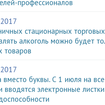
елей-профессионалов
.2017
ничных стационарных торговых
влять алкоголь можно будет то
х товаров
.2017
 вместо буквы. С 1 июля на вс
и вводятся электронные листк
доспособности