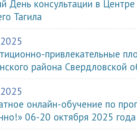
й День консультации в Центре 
го Тагила
.2025
тиционно-привлекательные пл
нского района Свердловской о
.2025
атное онлайн-обучение по про
нно!» 06-20 октября 2025 года