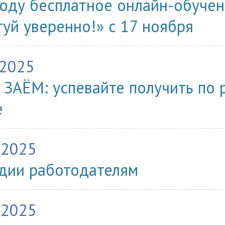
году бесплатное онлайн-обуче
туй уверенно!» с 17 ноября
.2025
ЗАЁМ: успевайте получить по 
е
.2025
дии работодателям
.2025