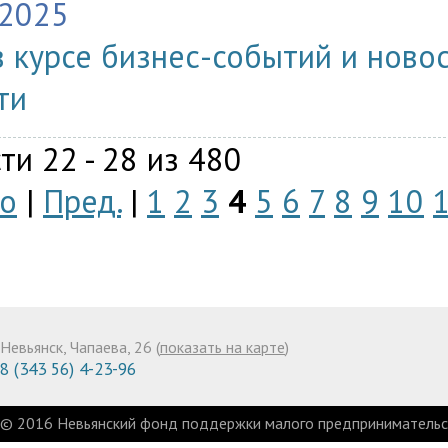
.2025
в курсе бизнес-событий и ново
ти
ти 22 - 28 из 480
о
|
Пред.
|
1
2
3
4
5
6
7
8
9
10
Невьянск, Чапаева, 26 (
показать на карте
)
8 (343 56) 4-23-96
© 2016 Невьянский фонд поддержки малого предпринимательст