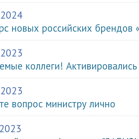
.2024
рс новых российских брендов 
.2023
емые коллеги! Активировались
.2023
те вопрос министру лично
.2023