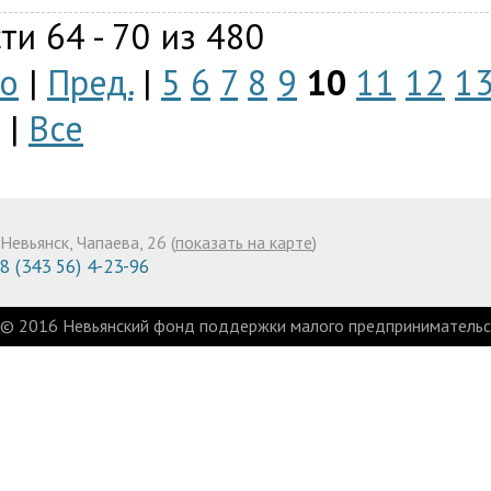
ти 64 - 70 из 480
о
|
Пред.
|
5
6
7
8
9
10
11
12
1
|
Все
Невьянск, Чапаева, 26 (
показать на карте
)
8 (343 56) 4-23-96
© 2016 Невьянский фонд поддержки малого предпринимательст