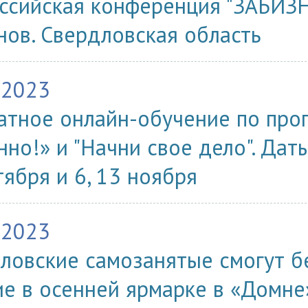
ссийская конференция "ЗАБИЗН
нов. Свердловская область
.2023
атное онлайн-обучение по про
нно!» и "Начни свое дело". Даты
тября и 6, 13 ноября
.2023
ловские самозанятые смогут б
ие в осенней ярмарке в «Домне