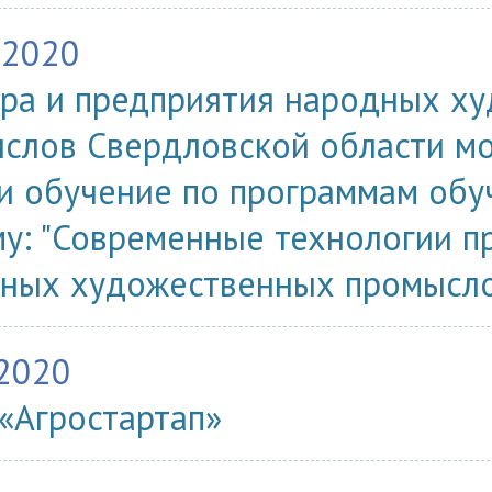
.2020
ра и предприятия народных х
слов Свердловской области мо
и обучение по программам об
му: "Современные технологии 
ных художественных промысло
.2020
 «Агростартап»