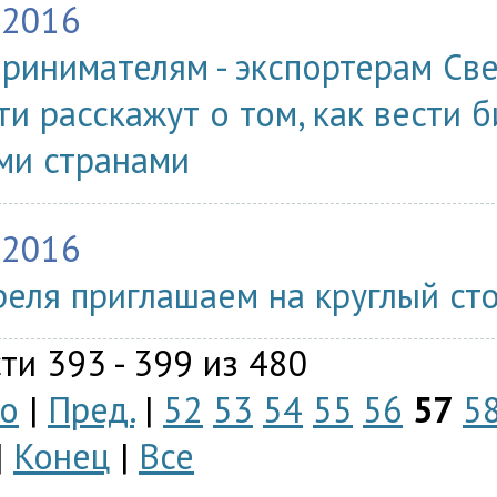
.2016
ринимателям - экспортерам Св
ти расскажут о том, как вести 
ми странами
.2016
реля приглашаем на круглый сто
ти 393 - 399 из 480
о
|
Пред.
|
52
53
54
55
56
57
5
|
Конец
|
Все