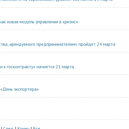
как новая модель управления в кризис»
тва, арендуемого предпринимателем» пройдет 24 марта
и к госконтракту» начнется 21 марта
 «День экспортера»
|
След.
|
Конец
|
Все