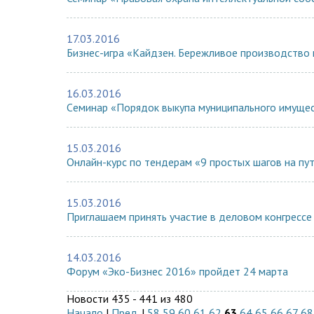
17.03.2016
Бизнес-игра «Кайдзен. Бережливое производство 
16.03.2016
Cеминар «Порядок выкупа муниципального имущес
15.03.2016
Онлайн-курс по тендерам «9 простых шагов на пут
15.03.2016
Приглашаем принять участие в деловом конгрессе
14.03.2016
Форум «Эко-Бизнес 2016» пройдет 24 марта
Новости 435 - 441 из 480
Начало
|
Пред.
|
58
59
60
61
62
63
64
65
66
67
68