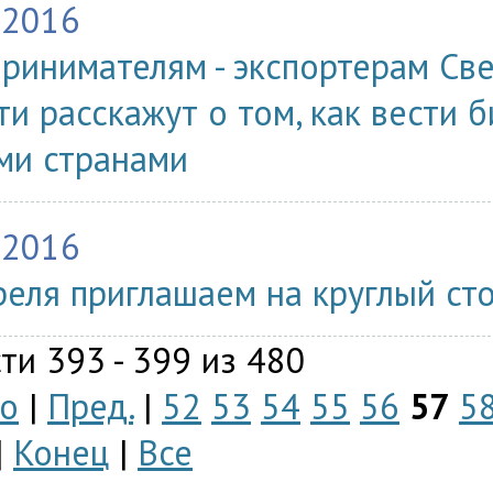
.2016
ринимателям - экспортерам Св
ти расскажут о том, как вести 
ми странами
.2016
реля приглашаем на круглый сто
ти 393 - 399 из 480
о
|
Пред.
|
52
53
54
55
56
57
5
|
Конец
|
Все