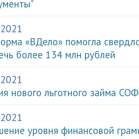
ументы"
.2021
орма «ВДело» помогла свердл
ечь более 134 млн рублей
.2021
ия нового льготного займа СО
.2021
ение уровня финансовой грам