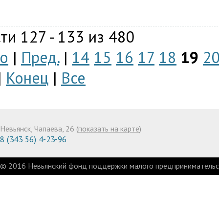
ти 127 - 133 из 480
о
|
Пред.
|
14
15
16
17
18
19
2
|
Конец
|
Все
Невьянск, Чапаева, 26 (
показать на карте
)
8 (343 56) 4-23-96
© 2016 Невьянский фонд поддержки малого предпринимательст