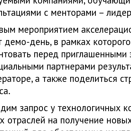
льтациями с менторами – лиде
вым мероприятием акселераци
т демо-день, в рамках которого
нтовать перед приглашенными 
циальными партнерами результ
ераторе, а также поделиться ст
са.
дим запрос у технологичных к
х отраслей на получение новых