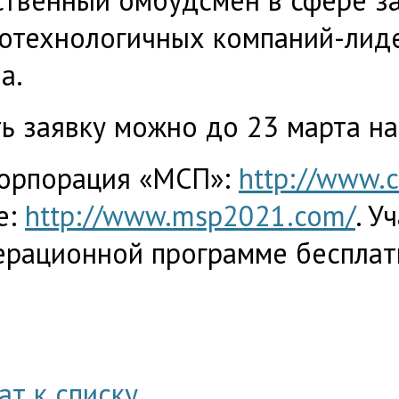
отехнологичных компаний-лид
а.
ь заявку можно до 23 марта на
орпорация «МСП»:
http://www.c
е:
http://www.msp2021.com/
. У
ерационной программе бесплат
ат к списку