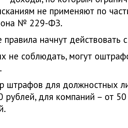
сканиям не применяют по част
кона № 229-ФЗ.
 правила начнут действовать с
их не соблюдать, могут оштрафов
.
р штрафов для должностных ли
0 рублей, для компаний – от 5
й.