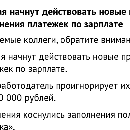
ая начнут действовать новые
нения платежек по зарплате
емые коллеги, обратите внима
ая начнут действовать новые п
жек по зарплате.
работодатель проигнорирует их
0 000 рублей.
ения коснулись заполнения по
жа».