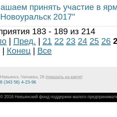
ашаем принять участие в яр
Новоуральск 2017"
риятия 183 - 189 из 214
ло
|
Пред.
|
21
22
23
24
25
26
|
Конец
|
Все
Невьянск, Чапаева, 26 (
показать на карте
)
8 (343 56) 4-23-96
© 2016 Невьянский фонд поддержки малого предпринимате