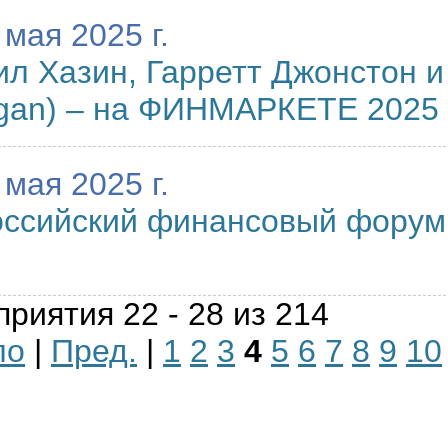
 мая 2025 г.
л Хазин, Гарретт Джонстон и
ogan) – на ФИНМАРКЕТЕ 2025
 мая 2025 г.
оссийский финансовый форум
риятия 22 - 28 из 214
ло
|
Пред.
|
1
2
3
4
5
6
7
8
9
10