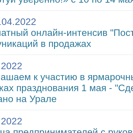
.04.2022
атный онлайн-интенсив "Пос
никаций в продажах
.2022
ашаем к участию в ярмарочн
ках празднования 1 мая - "Сд
но на Урале
.2022
ча предпринимателей с руко