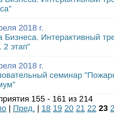
са"
реля 2018 г.
 Бизнеса. Интерактивный тре
. 2 этап"
реля 2018 г.
овательный семинар "Пожар
мум"
риятия 155 - 161 из 214
ло
|
Пред.
|
18
19
20
21
22
23