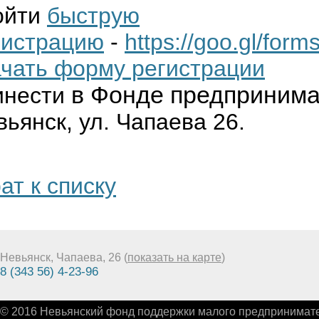
ойти
быструю
гистрацию
-
https://goo.gl/f
ачать форму регистрации
в Фонде предпринима
инести
ьянск, ул. Чапаева 26.
ат к списку
Невьянск, Чапаева, 26 (
показать на карте
)
8 (343 56) 4-23-96
© 2016 Невьянский фонд поддержки малого предпринимате