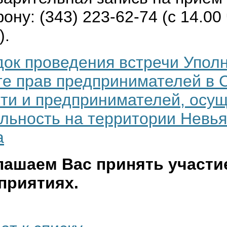
ону: (343) 223-62-74 (с 14.00
).
ок проведения встречи Упол
е прав предпринимателей в 
ти и предпринимателей, осу
льность на территории Невья
а
лашаем Вас принять участи
приятиях.