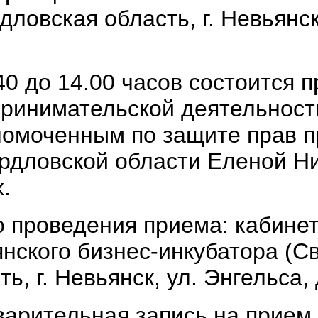
дловская область, г. Невьянск,
40 до 14.00 часов состоится 
ринимательской деятельност
омоченным по защите прав 
рдловской области Еленой Н
.
 проведения приема: кабине
нского бизнес-инкубатора (С
ть, г. Невьянск, ул. Энгельса, 
арительная запись на прием 