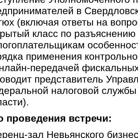
едпринимателей в Свердловск
тюх (включая ответы на вопро
крытый класс по разъяснению
логоплательщикам особеннос
рядка применения контрольно
онлайн-передачей фискальны
роводит представитель Управ
деральной налоговой службы
асти).
о проведения встречи:
ренц-зал Невьянского бизнес