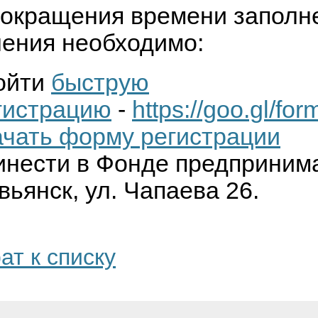
сокращения времени заполн
ления необходимо:
ойти
быструю
гистрацию
-
https://goo.gl/
ачать форму регистрации
инести в Фонде предпринимат
вьянск, ул. Чапаева 26.
ат к списку