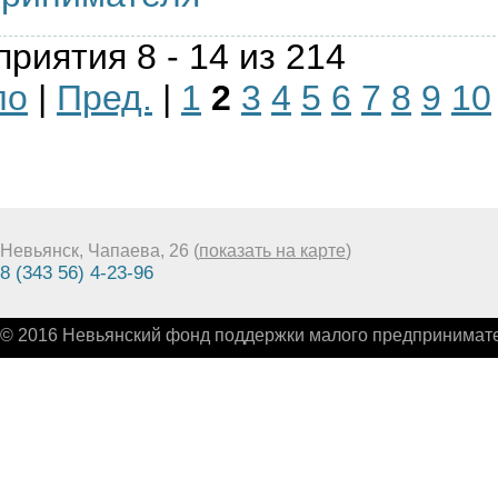
риятия 8 - 14 из 214
ло
|
Пред.
|
1
2
3
4
5
6
7
8
9
10
Невьянск, Чапаева, 26 (
показать на карте
)
8 (343 56) 4-23-96
© 2016 Невьянский фонд поддержки малого предпринимате