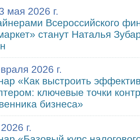
3 мая 2026 г.
айнерами Всероссийского фи
аркет» станут Наталья Зубар
ин
враля 2026 г.
ар «Как выстроить эффектив
лтером: ключевые точки контр
венника бизнеса»
2026 г.
ар «Базовый курс налогового