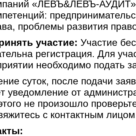
мпаний «ЛЕВЪ&ЛЕВЪ-АУДИТ»,
мпетенций: предпринимательс
ава, проблемы развития право
принять участие:
Участие бе
тельна регистрация. Для уча
риятии необходимо подать за
ение суток, после подачи заяв
т уведомление от администр
этого не произошло проверьт
вяжитесь с контактным лицом
акты: