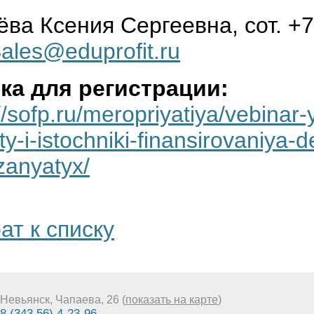
ва Ксения Сергеевна, сот. +7
ales@eduprofit.ru
ка для регистрации:
//sofp.ru/meropriyatiya/vebinar-
y-i-istochniki-finansirovaniya-d
anyatyx/
ат к списку
Невьянск, Чапаева, 26 (
показать на карте
)
8 (343 56) 4-23-96