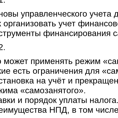
новы управленческого учета 
к организовать учет финансо
струменты финансирования 
2.
о может применять режим «са
кие есть ограничения для «с
становка на учёт и прекраще
жима «самозанятого».
авки и порядок уплаты налога
еимущества НПД, в том числе