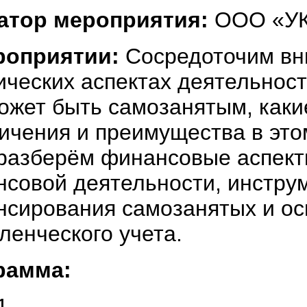
атор мероприятия:
ООО «УК
роприятии:
Сосредоточим вн
ческих аспектах деятельност
ожет быть самозанятым, каки
ичения и преимущества в это
 разберём финансовые аспект
совой деятельности, инстру
сирования самозанятых и о
ленческого учета.
рамма:
1.