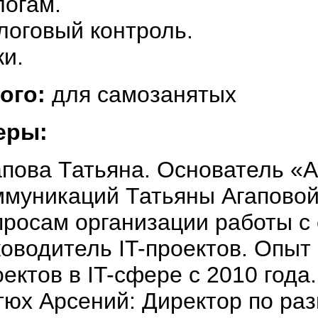
логам.
логовый контроль.
ки.
ого:
для самозанятых
еры:
апова Татьяна. Основатель «
ммуникаций Татьяны Агаповой»
просам организации работы с
ководитель IT-проектов. Опыт
ектов в IT-сфере с 2010 года.
тюх Арсений: Директор по ра