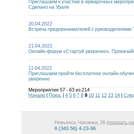
Приглашаем к участию в ярмарочных мероприят
Сделано на Урале
20.04.2022
Встреча предпринимателей с руководителями 
21.04.2022
Онлайн-форум «Стартуй уверенно». Прокачай
11.04.2022
Приглашаем пройти бесплатное онлайн-обучение
уверенно
Мероприятия 57 - 63 из 214
Начало
|
Пред.
|
4
5
6
7
8
9
10
11
12
13
14
|
След
Невьянск, Чапаева, 26 (
показать на
8 (343 56) 4-23-96