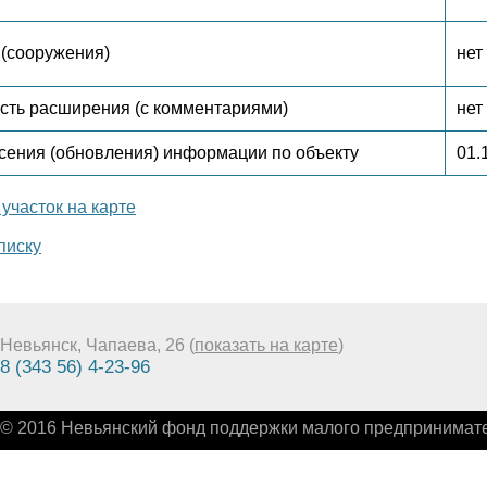
(сооружения)
нет
сть расширения (с комментариями)
нет
сения (обновления) информации по объекту
01.
участок на карте
писку
Невьянск, Чапаева, 26 (
показать на карте
)
8 (343 56) 4-23-96
© 2016 Невьянский фонд поддержки малого предпринимате