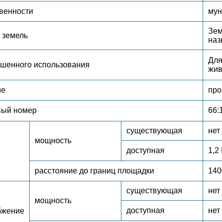
венности
мун
Зем
 земель
наз
Для
ешенного использования
жив
ие
про
вый номер
66:
существующая
нет
мощность
доступная
1,2
расстояние до границ площадки
140
существующая
нет
мощность
доступная
нет
бжение