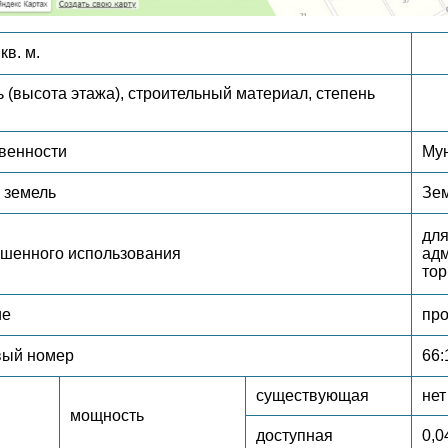
кв. м.
 (высота этажа), строительный материал, степень
венности
Му
 земель
Зем
для
ешенного использования
адм
тор
ие
пр
вый номер
66:
существующая
нет
мощность
доступная
0,0