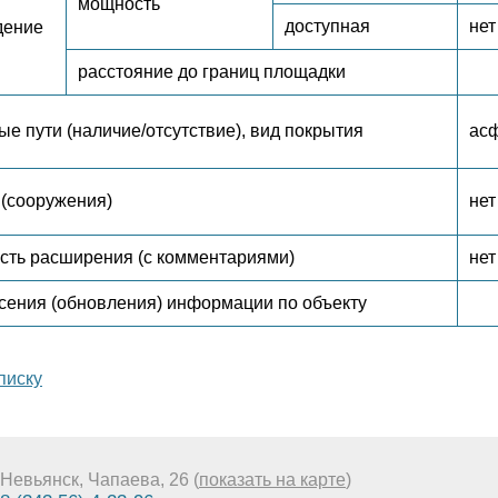
мощность
доступная
нет
дение
расстояние до границ площадки
е пути (наличие/отсутствие), вид покрытия
асф
(сооружения)
нет
сть расширения (с комментариями)
нет
сения (обновления) информации по объекту
писку
Невьянск, Чапаева, 26 (
показать на карте
)