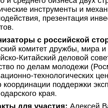
о и среднего бизнеса двух ст
ические инструменты и меха
одействия, презентация инв
тов.
низаторы с российской сто
ский комитет дружбы, мира и
йско-Китайский деловой сове
ство по делам молодежи (Ро
ационно-технологических цен
 координации поддержки экс
одарского края.
акты для участия:
Алексей В