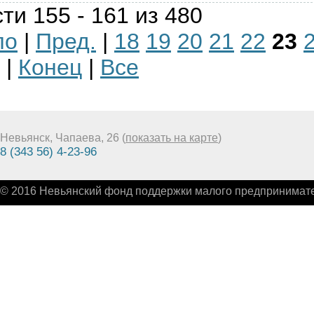
ти 155 - 161 из 480
ло
|
Пред.
|
18
19
20
21
22
23
|
Конец
|
Все
Невьянск, Чапаева, 26 (
показать на карте
)
8 (343 56) 4-23-96
© 2016 Невьянский фонд поддержки малого предпринимате