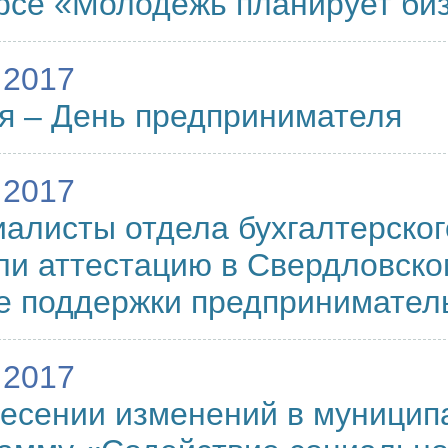
рсе «Молодежь планирует би
.2017
я – День предпринимателя
.2017
алисты отдела бухгалтерског
и аттестацию в Свердловско
е поддержки предпринимател
.2017
есении изменений в муници