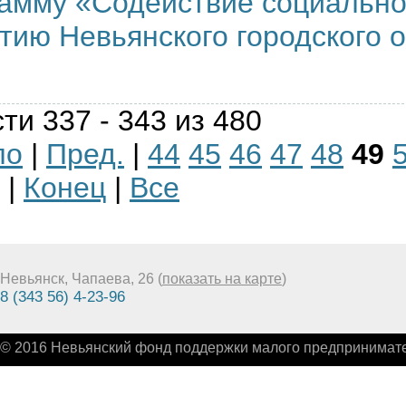
амму «Содействие социально
тию Невьянского городского о
ти 337 - 343 из 480
ло
|
Пред.
|
44
45
46
47
48
49
|
Конец
|
Все
Невьянск, Чапаева, 26 (
показать на карте
)
8 (343 56) 4-23-96
© 2016 Невьянский фонд поддержки малого предпринимате