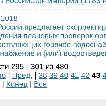
в Российской империи (1783 г
.2018
оссии предлагает скорректи
дения плановых проверок орг
ствляющих горячее водоснаб
набжение и (или) водоотведе
ти 295 - 301 из 480
ло
|
Пред.
|
38
39
40
41
42
43
|
Конец
|
Все