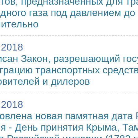
тов, предназначенных для тр
дного газа под давлением до 
чительно
.2018
сан Закон, разрешающий го
трацию транспортных средств
овителей и дилеров
.2018
овлена новая памятная дата 
я - День принятия Крыма, Та