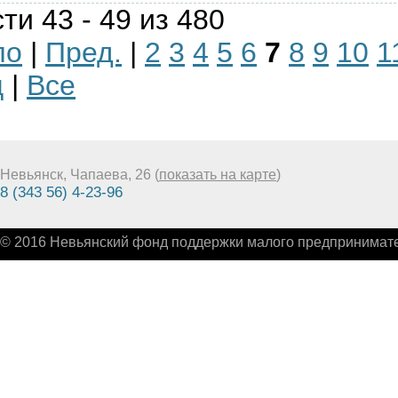
ти 43 - 49 из 480
ло
|
Пред.
|
2
3
4
5
6
7
8
9
10
1
ц
|
Все
Невьянск, Чапаева, 26 (
показать на карте
)
8 (343 56) 4-23-96
© 2016 Невьянский фонд поддержки малого предпринимате