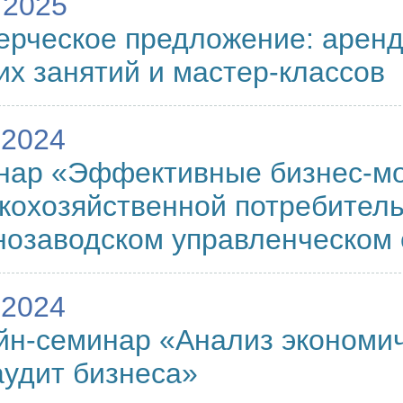
.2025
рческое предложение: арен
их занятий и мастер-классов
.2024
нар «Эффективные бизнес-м
кохозяйственной потребител
нозаводском управленческом 
.2024
н-семинар «Анализ экономич
удит бизнеса»