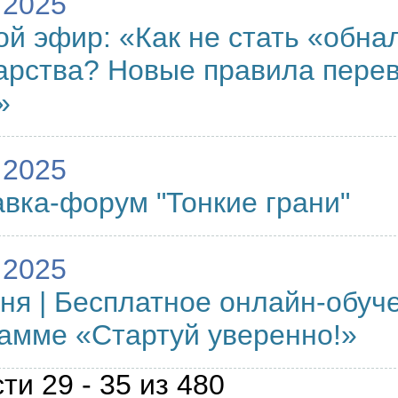
.2025
й эфир: «Как не стать «обна
арства? Новые правила перев
»
.2025
вка-форум "Тонкие грани"
.2025
ня | Бесплатное онлайн-обуч
амме «Стартуй уверенно!»
ти 29 - 35 из 480