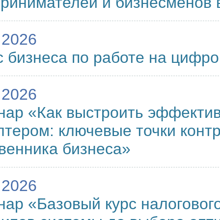
ринимателей и бизнесменов 
.2026
 бизнеса по работе на цифр
.2026
ар «Как выстроить эффектив
лтером: ключевые точки контр
венника бизнеса»
.2026
ар «Базовый курс налогового