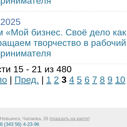
принимателя
.2025
 «Мой бизнес. Своё дело как
ащаем творчество в рабочий
принимателя
ти 15 - 21 из 480
ло
|
Пред.
|
1
2
3
4
5
6
7
8
9
10
Невьянск, Чапаева, 26 (
показать на карте
)
8 (343 56) 4-23-96