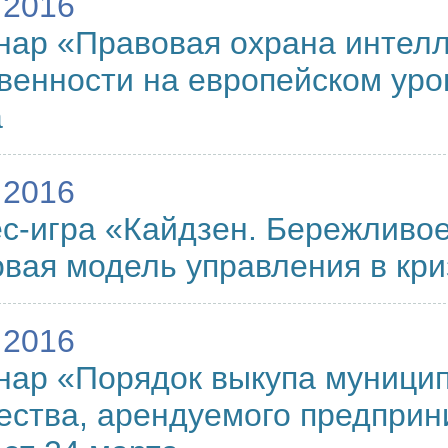
.2016
ар «Правовая охрана интел
венности на европейском уро
а
.2016
с-игра «Кайдзен. Бережливо
овая модель управления в кр
.2016
ар «Порядок выкупа муници
ства, арендуемого предпри