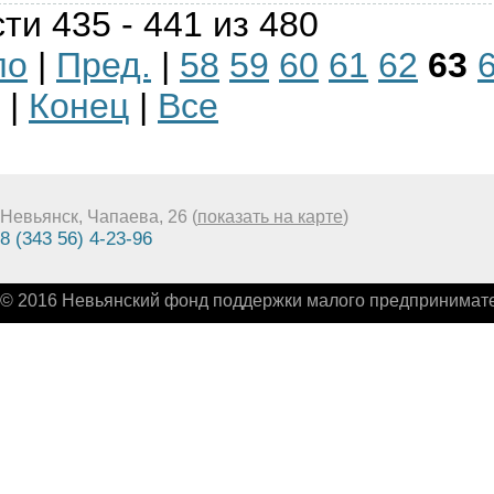
ти 435 - 441 из 480
ло
|
Пред.
|
58
59
60
61
62
63
|
Конец
|
Все
Невьянск, Чапаева, 26 (
показать на карте
)
8 (343 56) 4-23-96
© 2016 Невьянский фонд поддержки малого предпринимате