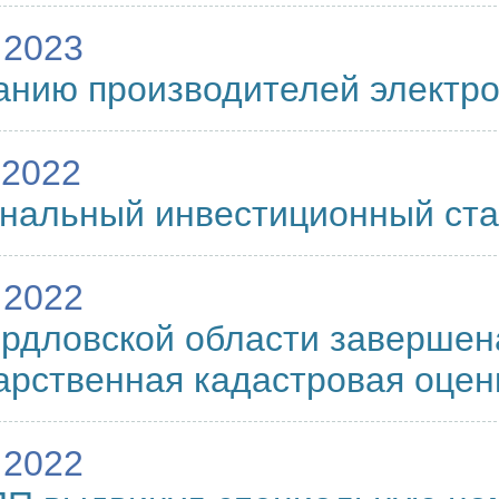
.2023
анию производителей электр
.2022
нальный инвестиционный ст
.2022
рдловской области завершен
арственная кадастровая оцен
.2022