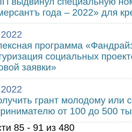
П выдвинул специальную но
ерсантъ года – 2022» для кр
.2022
ексная программа «Фандрайз
туризация социальных проект
овой заявки»
.2022
олучить грант молодому или 
ринимателю от 100 до 500 ты
ти 85 - 91 из 480