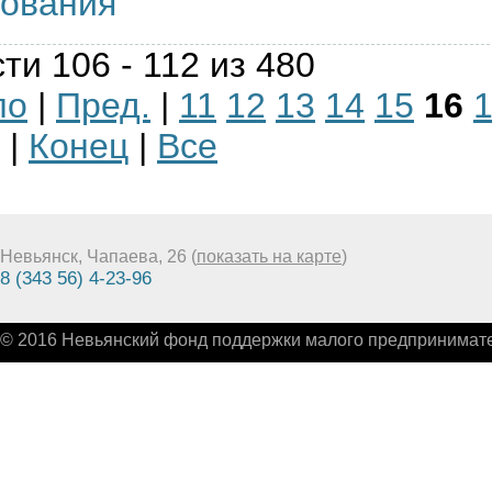
зования
ти 106 - 112 из 480
ло
|
Пред.
|
11
12
13
14
15
16
|
Конец
|
Все
Невьянск, Чапаева, 26 (
показать на карте
)
8 (343 56) 4-23-96
© 2016 Невьянский фонд поддержки малого предпринимате