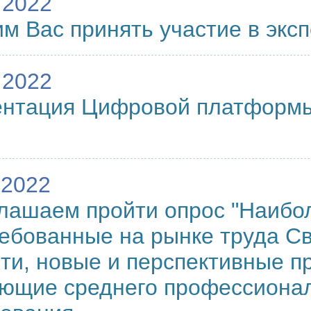
.2022
м Вас принять участие в экс
.2022
ентация Цифровой платформы
.2022
лашаем пройти опрос "Наибо
ебованные на рынке труда С
ти, новые и перспективные п
ющие среднего профессиона