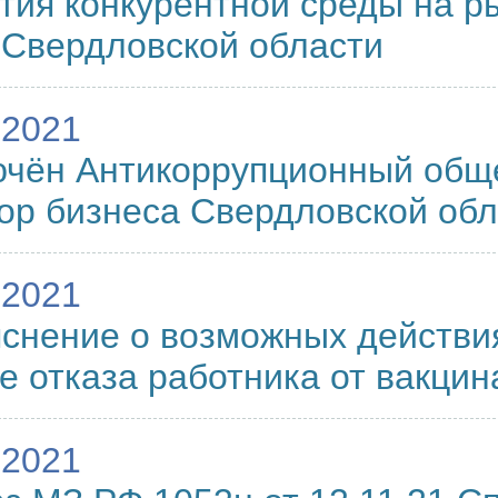
тия конкурентной среды на р
 Свердловской области
.2021
ючён Антикоррупционный общ
ор бизнеса Свердловской об
.2021
снение о возможных действи
е отказа работника от вакци
.2021