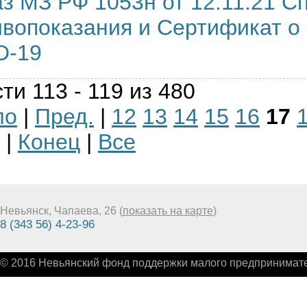
з МЗ РФ 1053н от 12.11.21 С
вопоказания и Сертификат о 
D-19
ти 113 - 119 из 480
ло
|
Пред.
|
12
13
14
15
16
17
|
Конец
|
Все
Невьянск, Чапаева, 26 (
показать на карте
)
8 (343 56) 4-23-96
© 2016 Невьянский фонд поддержки малого предпринимате