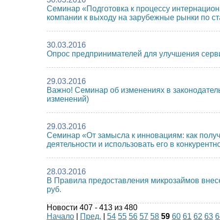
Семинар «Подготовка к процессу интернациона
компании к выходу на зарубежные рынки по с
30.03.2016
Опрос предпринимателей для улучшения серв
29.03.2016
Важно! Семинар об изменениях в законодател
изменений)
29.03.2016
Семинар «От замысла к инновациям: как получ
деятельности и использовать его в конкурентн
28.03.2016
В Правила предоставления микрозаймов внесе
руб.
Новости 407 - 413 из 480
Начало
|
Пред.
|
54
55
56
57
58
59
60
61
62
63
6