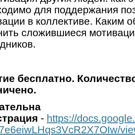
ходимо для поддержания по
вации в коллективе. Каким 
нить сложившиеся мотиваци
дников.
тие бесплатно.
Количеств
ничено.
ательна
страция
-
https://docs.goo
Z7e6eiwLHqs3VcR2X7OIw/vie