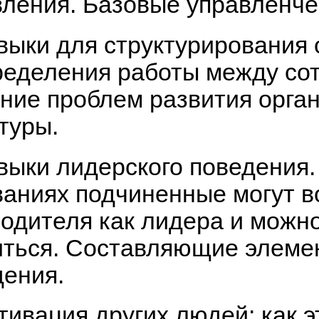
вления. Базовые управленче
выки для структурирования 
ределения работы между со
ние проблем развития орга
туры.
выки лидерского поведения.
ваниях подчиненные могут 
одителя как лидера и можно
иться. Составляющие элеме
дения.
тивация других людей: как э