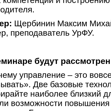
х компетенций и построению
водителя.
ер:
Щербинин Максим Михай
р, преподаватель УрФУ.
еминаре будут рассмотре
чему управление – это вовс
зывать». Две базовые техно
ирайте наиболее близкий дл
 ли возможности повышения