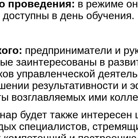
о проведения:
в режиме он
 доступны в день обучения.
кого:
предприниматели и ру
рые заинтересованы в разви
ков управленческой деятель
шении результативности и 
ты возглавляемых ими колле
нар будет также интересен 
дых специалистов, стремящи