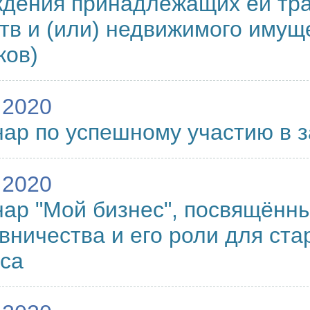
ждения принадлежащих ей тр
тв и (или) недвижимого имущ
ков)
.2020
ар по успешному участию в з
.2020
ар "Мой бизнес", посвящённ
вничества и его роли для ста
са