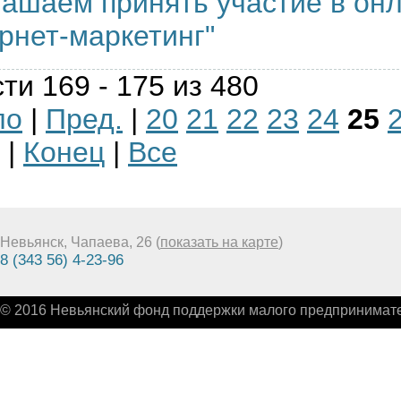
ашаем принять участие в онл
рнет-маркетинг"
ти 169 - 175 из 480
ло
|
Пред.
|
20
21
22
23
24
25
|
Конец
|
Все
Невьянск, Чапаева, 26 (
показать на карте
)
8 (343 56) 4-23-96
© 2016 Невьянский фонд поддержки малого предпринимате