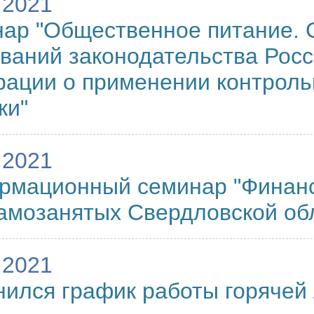
.2021
нар "Общественное питание.
ваний законодательства Рос
ации о применении контроль
ки"
.2021
рмационный семинар "Финанс
амозанятых Свердловской об
.2021
нился график работы горяче