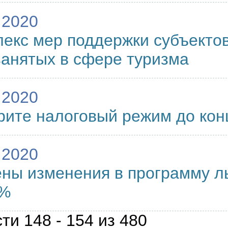
.2020
екс мер поддержки субъекто
анятых в сфере туризма
.2020
ите налоговый режим до конц
.2020
ны изменения в программу л
2%
ти 148 - 154 из 480